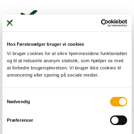
Hos Førstevælger bruger vi cookies
Om
Førstevælger
Vi bruger cookies for at sikre hjemmesidens funktionalitet
Valgtest
Danske Skoleelever
og til at indsamle anonym statistik, som hjælper os med
Kommunalvalgstest
Mærkesager
at forbedre brugeroplevelsen. Vi bruger ikke cookies til
Valgtest
annoncering eller sporing på sociale medier.
Ranglisten
Kontakt
Samtykkevalg
Search
Nødvendig
Præferencer
Næste