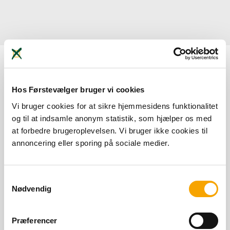
Nothing Found
Hos Førstevælger bruger vi cookies
Vi bruger cookies for at sikre hjemmesidens funktionalitet
It seems we can’t find what you’re looking for. Perhaps
og til at indsamle anonym statistik, som hjælper os med
searching can help.
at forbedre brugeroplevelsen. Vi bruger ikke cookies til
annoncering eller sporing på sociale medier.
Samtykkevalg
Nødvendig
Præferencer