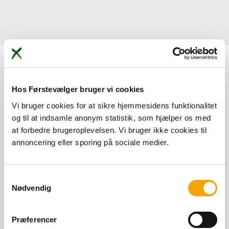
Nothing Found
Hos Førstevælger bruger vi cookies
Vi bruger cookies for at sikre hjemmesidens funktionalitet
It seems we can’t find what you’re looking for. Perhaps
og til at indsamle anonym statistik, som hjælper os med
searching can help.
at forbedre brugeroplevelsen. Vi bruger ikke cookies til
annoncering eller sporing på sociale medier.
Samtykkevalg
Nødvendig
Præferencer