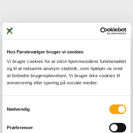
Nothing Found
Hos Førstevælger bruger vi cookies
Vi bruger cookies for at sikre hjemmesidens funktionalitet
It seems we can’t find what you’re looking for. Perhaps
og til at indsamle anonym statistik, som hjælper os med
searching can help.
at forbedre brugeroplevelsen. Vi bruger ikke cookies til
annoncering eller sporing på sociale medier.
Samtykkevalg
Nødvendig
Præferencer