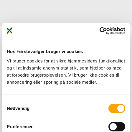
Nothing Found
Hos Førstevælger bruger vi cookies
Vi bruger cookies for at sikre hjemmesidens funktionalitet
It seems we can’t find what you’re looking for. Perhaps
og til at indsamle anonym statistik, som hjælper os med
searching can help.
at forbedre brugeroplevelsen. Vi bruger ikke cookies til
annoncering eller sporing på sociale medier.
Samtykkevalg
Nødvendig
Præferencer