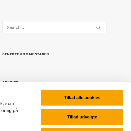
SENESTE KOMMENTARER
ARKIVER
Tillad alle cookies
tik, som
KATEGORIER
poring på
Tillad udvalgte