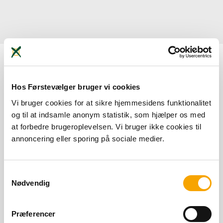
Nothing Found
Hos Førstevælger bruger vi cookies
Vi bruger cookies for at sikre hjemmesidens funktionalitet
It seems we can’t find what you’re looking for. Perhaps
og til at indsamle anonym statistik, som hjælper os med
searching can help.
at forbedre brugeroplevelsen. Vi bruger ikke cookies til
annoncering eller sporing på sociale medier.
Samtykkevalg
Nødvendig
Præferencer