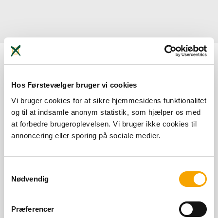
Nothing Found
Hos Førstevælger bruger vi cookies
Vi bruger cookies for at sikre hjemmesidens funktionalitet
It seems we can’t find what you’re looking for. Perhaps
og til at indsamle anonym statistik, som hjælper os med
searching can help.
at forbedre brugeroplevelsen. Vi bruger ikke cookies til
annoncering eller sporing på sociale medier.
Samtykkevalg
Nødvendig
Præferencer